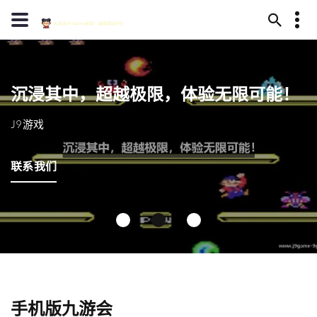
13594780422
毕节市币霉庄222号
沉浸其中，超越极限，体验无限可能！
j9pingtai@52j9.com
J9游戏
联系我们
手机版九游会