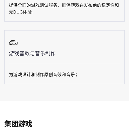
提供全面的游戏测试服务，确保游戏在发布前的稳定性和
无BUG体验。
游戏音效与音乐制作
为游戏设计和制作原创音效和音乐；
集团游戏