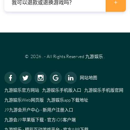
我可以退款或退换游戏吗？
©
2026
.
- All Rights Reserved
九游娱乐
.
网站地图
九游娱乐官方网站
九游娱乐手机版入口
九游娱乐手机版官网
九游娱乐Web网页版
九游娱乐app下载地址
J9九游会开户中心 - 新用户注册入口
九游会J9苹果版下载 - 官方iOS客户端
九游娱乐 - 精彩互动游戏平台 - 官方APP下载